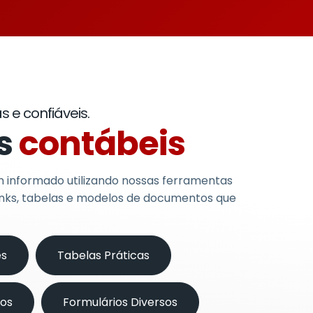
 e confiáveis.
os
contábeis
informado utilizando nossas ferramentas
links, tabelas e modelos de documentos que
es
Tabelas Práticas
os
Formulários Diversos