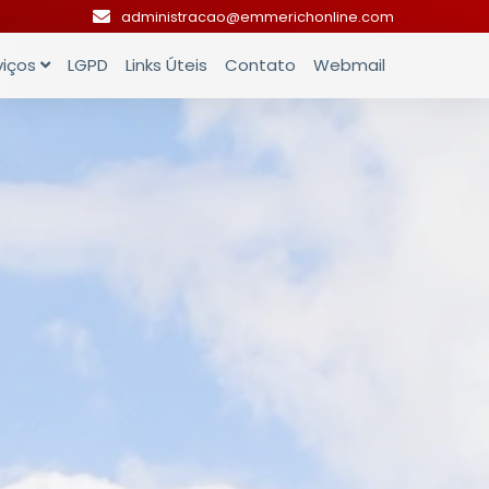
administracao@emmerichonline.com
viços
LGPD
Links Úteis
Contato
Webmail