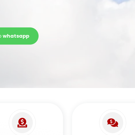
o
whatsapp